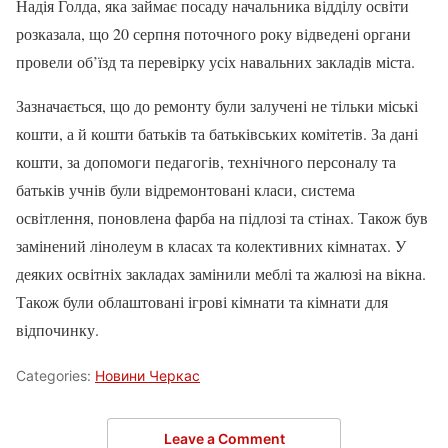
Надія Голда, яка займає посаду начальника відділу освіти
розказала, що 20 серпня поточного року відведені органи
провели об’їзд та перевірку усіх навальних закладів міста.
Зазначається, що до ремонту були залучені не тільки міські
кошти, а й кошти батьків та батьківських комітетів. За дані
кошти, за допомоги педагогів, технічного персоналу та
батьків учнів були відремонтовані класи, система
освітлення, поновлена фарба на підлозі та стінах. Також був
замінений лінолеум в класах та колективних кімнатах. У
деяких освітніх закладах замінили меблі та жалюзі на вікна.
Також були облаштовані ігрові кімнати та кімнати для
відпочинку.
Categories:
Новини Черкас
Leave a Comment