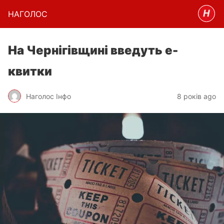
НАГОЛОC
На Чернігівщині введуть е-
квитки
Наголос Інфо
8 років ago