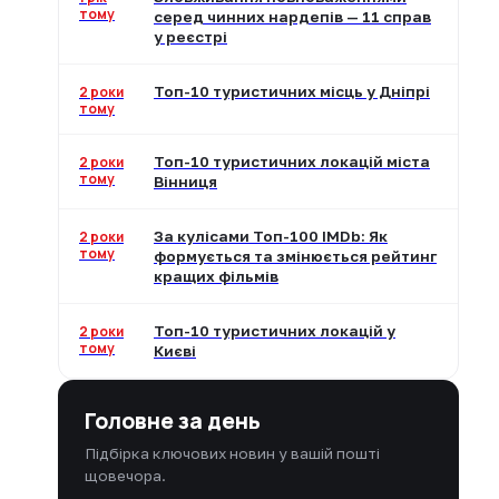
тому
серед чинних нардепів — 11 справ
у реєстрі
2 роки
Топ-10 туристичних місць у Дніпрі
тому
2 роки
Топ-10 туристичних локацій міста
тому
Вінниця
2 роки
За кулісами Топ-100 IMDb: Як
тому
формується та змінюється рейтинг
кращих фільмів
2 роки
Топ-10 туристичних локацій у
тому
Києві
Головне за день
Підбірка ключових новин у вашій пошті
щовечора.