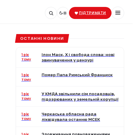
ПІДТРИМАТИ
ОСТАННІ НОВИНИ
1 рік
Ілон Маск, X і свобода слова: нові
тому
звинувачення у цензурі
1 рік
Помер Папа Римський Франциск
тому
1 рік
У КМДА звільнили сім посадовців,
тому
підозрюваних у земельній корупції
1 рік
Черкаська обласна рада
тому
ліквідувала останню МСЕК
1 рік
Зловживання повноваженнями