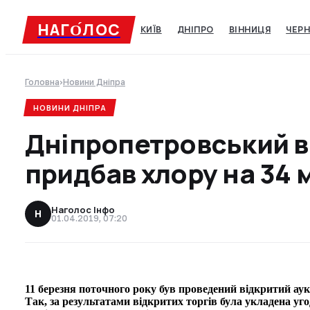
НАГО́ЛОC
КИЇВ
ДНІПРО
ВІННИЦЯ
ЧЕРН
Головна
›
Новини Дніпра
НОВИНИ ДНІПРА
Дніпропетровський 
придбав хлору на 34 
Наголос Інфо
Н
01.04.2019, 07:20
11 березня поточного року був проведений відкритий аук
Так, за результатами відкритих торгів була укладена уг