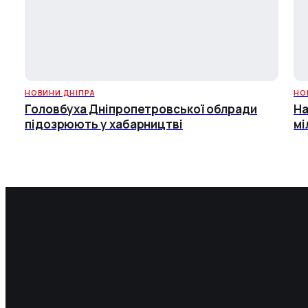
НОВИНИ ДНІПРА
НО
Головбуха Дніпропетровської облради
На
підозрюють у хабарництві
мі