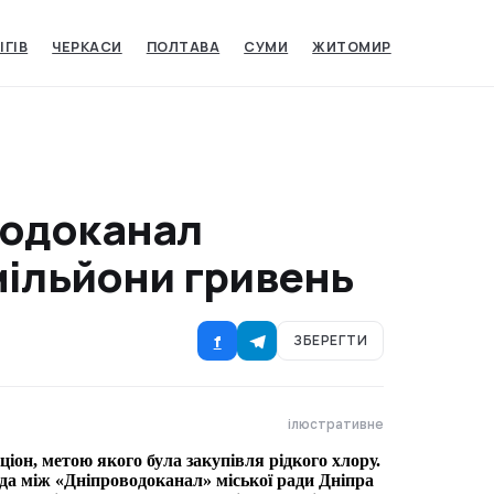
ІГІВ
ЧЕРКАСИ
ПОЛТАВА
СУМИ
ЖИТОМИР
водоканал
мільйони гривень
f
ЗБЕРЕГТИ
ілюстративне
ціон, метою якого була закупівля рідкого хлору.
ода між «Дніпроводоканал» міської ради Дніпра