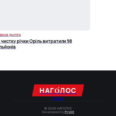
ВИНИ ДНІПРА
 чистку річки Оріль витратили 98
льйонів
НАГО́ЛОC
UA
RU
© 2026 НАГОЛОC
Developed by
PryVit