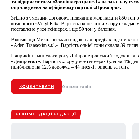
та підприємством «Зовнішагротранс-1» на загальну суму
оприлюднена на офіційному порталі «Прозорро».
Згідно з умовами договору, підрядник маж надати 850 тон 
компанією «Vinyl Kft». Вартість однієї тони хлору складає 
поставлено у контейнерах, і ще 50 тон у балонах.
Відомо, що Миколаївський водоканал придбав рідкий хлор
«Aden-Transexim s.r.l.». Вартість однієї тони склала 39 тися
Наприкінці минулого року Дніпропетровський водоканал в
«Дніпроазот». Вартість хлору у контейнерах була на 4% деш
приблизно на 12% дорожча – 44 тисячі гривень за тону.
КОМЕНТУВАТИ
0 коментарів
РЕКОМЕНДАЦІЇ РЕДАКЦІЇ