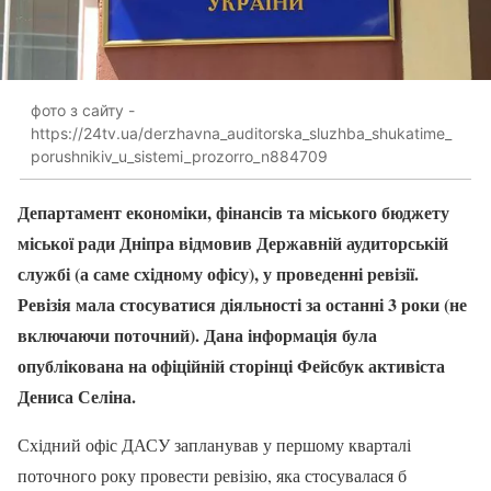
фото з сайту -
https://24tv.ua/derzhavna_auditorska_sluzhba_shukatime_
porushnikiv_u_sistemi_prozorro_n884709
Департамент економіки, фінансів та міського бюджету
міської ради Дніпра відмовив Державній аудиторській
службі (а саме східному офісу), у проведенні ревізії.
Ревізія мала стосуватися діяльності за останні 3 роки (не
включаючи поточний). Дана інформація була
опублікована на офіційній сторінці Фейсбук активіста
Дениса Селіна.
Східний офіс ДАСУ запланував у першому кварталі
поточного року провести ревізію, яка стосувалася б