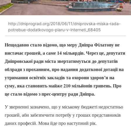
http://dniprograd.org/2018/06/11/dniprovska-miska-rada-
potrebue-dodatkovogo-piaru-v-interneti_68405
Нещодавно стало відомо, що меру Дніпра Філатову не
вистачає грошей, а саме 14 мільярдів. Через це, депутати
Дніпровської ради міста звертатимуться до депутатів
облради з проханням, про надання додаткової дотації на
утримання освітніх закладів та охорони здоров’я на
суму, яка становить майже 210 мільйонів гривень. Про
це стало відомо з прес-центру ради Дніпра.
У зверненні зазначено, що у міському бюджеті недостатньо
грошей, аби забезпечити потребу у грошах представників
даних професій. Мова йде про наступний рік.