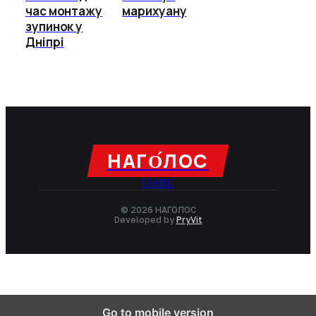
час монтажу
марихуану
зупинок у
Дніпрі
НАГО́ЛОC
UA
RU
© 2026 НАГОЛОC
Developed by
PryVit
Go to mobile version