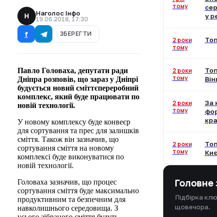
тому
сер
Наголос Інфо
Н
у р
19.06.2018, 17:30
f
ЗБЕРЕГТИ
2 роки
Топ
тому
Павло Головаха, депутати ради
2 роки
Топ
тому
Дніпра розповів, що зараз у Дніпрі
Він
будується новий сміттєпереробний
комплекс, який буде працювати по
2 роки
За 
новій технології.
тому
фор
кра
У новому комплексу буде конвеєр
для сортування та прес для залишків
сміття. Також він зазначив, що
2 роки
Топ
сортування сміття на новому
тому
Киє
комплексі буде виконуватися по
новій технології.
Головне 
Головаха зазначив, що процес
сортування сміття буде максимально
Підбірка клю
продуктивним та безпечним для
щовечора.
навколишнього середовища. З
усього зібраного сміття будуть