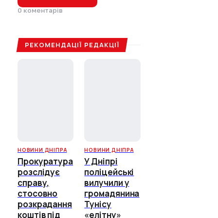
0 коментарів
РЕКОМЕНДАЦІЇ РЕДАКЦІЇ
НОВИНИ ДНІПРА
НОВИНИ ДНІПРА
Прокуратура
У Дніпрі
розслідує
поліцейські
справу,
вилучили у
стосовно
громадянина
розкрадання
Тунісу
коштів під
«елітну»