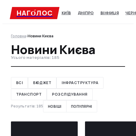
НАГО́ЛОC
КИЇВ
ДНІПРО
ВІННИЦЯ
ЧЕРН
Головна
›
Новини Києва
Новини Києва
Усього матеріалів: 185
ВСІ
БЮДЖЕТ
ІНФРАСТРУКТУРА
ТРАНСПОРТ
РОЗСЛІДУВАННЯ
Результатів: 185
НОВІШІ
ПОПУЛЯРНІ