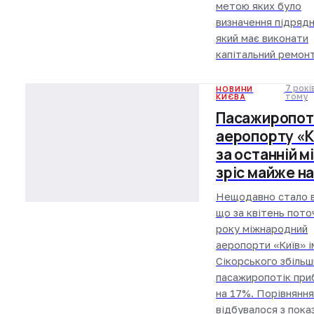
метою яких було
визначення підрядн
який має виконати
капітальний ремо
7 рокі
НОВИНИ
КИЄВА
тому
Пасажиропот
аеропорту «К
за останній м
зріс майже на
Нещодавно стало в
що за квітень пото
року міжнародний
аеропорти «Київ» і
Сікорського збільш
пасажиропотік при
на 17%. Порівняння
відбувалося з пока