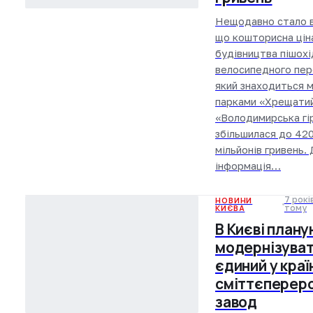
Нещодавно стало в
що кошторисна цін
будівництва пішохі
велосипедного пер
який знаходиться 
парками «Хрещатий
«Володимирська гі
збільшилася до 42
мільйонів гривень.
інформація…
7 рокі
НОВИНИ
КИЄВА
тому
В Києві план
модернізува
єдиний у краї
сміттєперер
завод