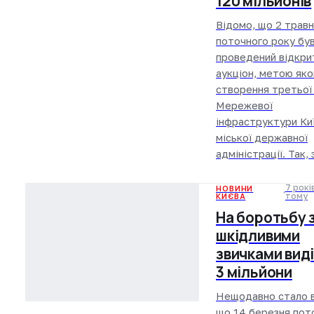
120 мільйонів
Відомо, що 2 трав
поточного року бу
проведений відкри
аукціон, метою яко
створення третьої
Мережевої
інфраструктури Ки
міської державної
адміністрації. Так,
7 рокі
НОВИНИ
КИЄВА
тому
На боротьбу 
шкідливими
звичками вид
3 мільйони
Нещодавно стало в
що 14 березня пот