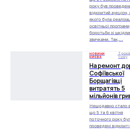
року був проведен
відкритий аукціон,
якого була реаліза
освітньої програми
боротьби зі шкідл
звичками. Так,…
7 рокі
НОВИНИ
КИЄВА
тому
На ремонт до
Софіївської
Борщагівці
витратять 5
мільйонів гр
Нещодавно стало в
що 5 та 6 квітня
поточного року бу
проведені відкриті