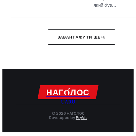
який був…
ЗАВАНТАЖИТИ ЩЕ
+6
НАГО́ЛОC
UA
RU
© 2026 НАГОЛОC
Developed by
PryVit