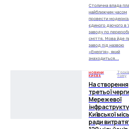
Столична влада пл
найближчим часом
провести модерніз
єдиного діючого в 
заводу по перероб
сміття. Мова йде п
завод під назвою
«Енергія», який
знаходиться…
7 рокі
НОВИНИ
КИЄВА
тому
На створення
третьої черг
Мережевої
інфраструкт
Київської міс
ради витратя