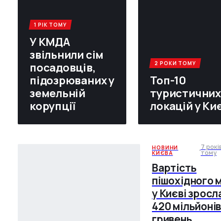
1 РІК ТОМУ
У КМДА
звільнили сім
2 РОКИ ТОМУ
посадовців,
підозрюваних у
Топ-10
земельній
туристичних
корупції
локацій у Ки
7 рокі
НОВИНИ
КИЄВА
тому
Вартість
пішохідного 
у Києві зросл
420 мільйоні
гривень