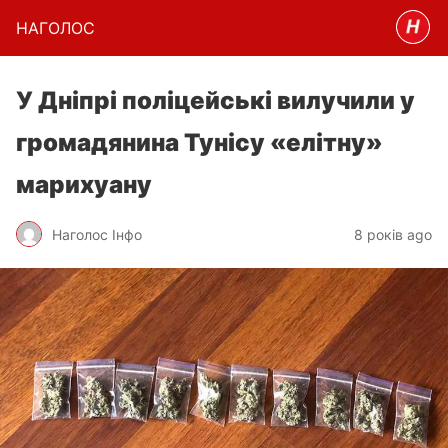
НАГОЛОC
У Дніпрі поліцейські вилучили у
громадянина Тунісу «елітну»
марихуану
Наголос Інфо
8 років ago