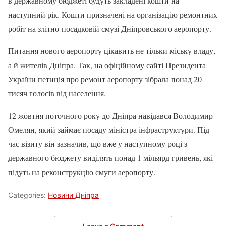
в державному бюджеті будуть закладені кошти на
наступний рік. Кошти призначені на організацію ремонтних
робіт на злітно-посадковій смузі Дніпровського аеропорту.
Питання нового аеропорту цікавить не тільки міську владу,
а й жителів Дніпра. Так, на офіційному сайті Президента
України петиція про ремонт аеропорту зібрала понад 20
тисяч голосів від населення.
12 жовтня поточного року до Дніпра навідався Володимир
Омелян, який займає посаду міністра інфраструктури. Під
час візиту він зазначив, що вже у наступному році з
державного бюджету виділять понад 1 мільярд гривень, які
підуть на реконструкцію смуги аеропорту.
Categories:
Новини Дніпра