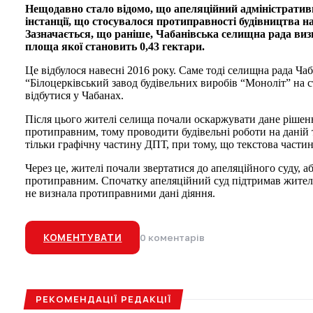
Нещодавно стало відомо, що апеляційний адміністратив
інстанції, що стосувалося протиправності будівництва н
Зазначається, що раніше, Чабанівська селищна рада ви
площа якої становить 0,43 гектари.
Це відбулося навесні 2016 року. Саме тоді селищна рада Ча
“Білоцерківський завод будівельних виробів “Моноліт” на 
відбутися у Чабанах.
Після цього жителі селища почали оскаржувати дане рішенн
протиправним, тому проводити будівельні роботи на даній
тільки графічну частину ДПТ, при тому, що текстова частин
Через це, жителі почали звертатися до апеляційного суду, а
протиправним. Спочатку апеляційний суд підтримав жителів,
не визнала протиправними дані діяння.
КОМЕНТУВАТИ
0 коментарів
РЕКОМЕНДАЦІЇ РЕДАКЦІЇ