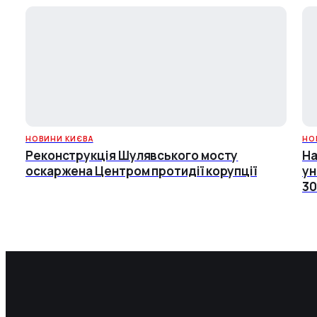
НОВИНИ КИЄВА
НО
Реконструкція Шулявського мосту
На
оскаржена Центром протидії корупції
ун
30