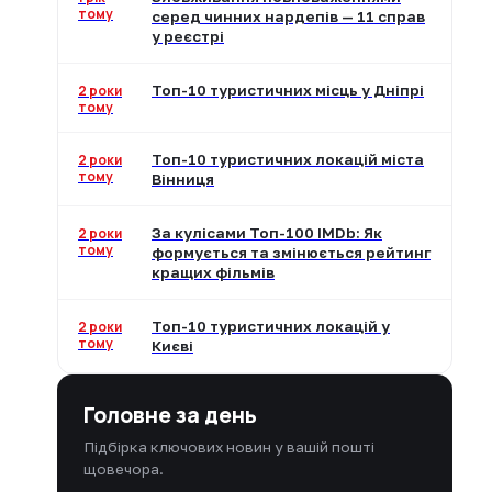
тому
серед чинних нардепів — 11 справ
у реєстрі
2 роки
Топ-10 туристичних місць у Дніпрі
тому
2 роки
Топ-10 туристичних локацій міста
тому
Вінниця
2 роки
За кулісами Топ-100 IMDb: Як
тому
формується та змінюється рейтинг
кращих фільмів
2 роки
Топ-10 туристичних локацій у
тому
Києві
Головне за день
Підбірка ключових новин у вашій пошті
щовечора.