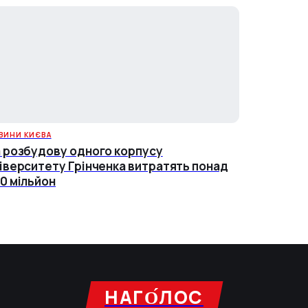
ВИНИ КИЄВА
 розбудову одного корпусу
іверситету Грінченка витратять понад
0 мільйон
НАГО́ЛОC