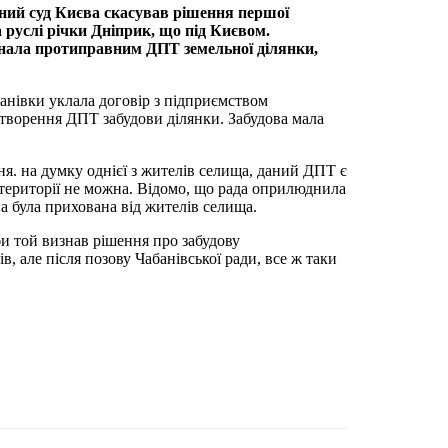
ний суд Києва скасував рішення першої
а руслі річки Дніприк, що під Києвом.
знала протиправним ДПТ земельної ділянки,
банівки уклала договір з підприємством
створення ДПТ забудови ділянки. Забудова мала
я. на думку однієї з жителів селища, даний ДПТ є
 території не можна. Відомо, що рада оприлюднила
а була прихована від жителів селища.
би той визнав рішення про забудову
 але після позову Чабанівської ради, все ж таки