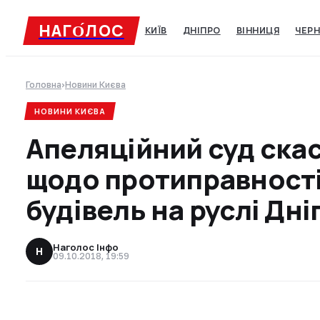
НАГО́ЛОC
КИЇВ
ДНІПРО
ВІННИЦЯ
ЧЕРН
Головна
›
Новини Києва
НОВИНИ КИЄВА
Апеляційний суд скас
щодо протиправності
будівель на руслі Дні
Наголос Інфо
Н
09.10.2018, 19:59