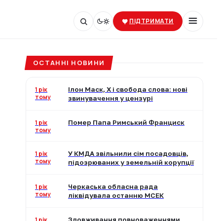
ПІДТРИМАТИ
ОСТАННІ НОВИНИ
1 рік
Ілон Маск, X і свобода слова: нові
тому
звинувачення у цензурі
1 рік
Помер Папа Римський Франциск
тому
1 рік
У КМДА звільнили сім посадовців,
тому
підозрюваних у земельній корупції
1 рік
Черкаська обласна рада
тому
ліквідувала останню МСЕК
1 рік
Зловживання повноваженнями