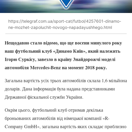
https://telegraf.com.ua/sport-cat/futbol/4257601-dinamo-
ne-mozhet-zapoluchit-novogo-napadayushhego.html
Нещодавно стало відомо, що ще восени минулого року
наш футбольний клуб «Динамо Київ», який належить
Ігорю Суркісу, завезло в країну 3найдорожчі моделі
автомобіля Mercedes-Benz на момент 2018 року.
Загальна вартість усіх трьох автомобілів склала 1,6 мільйона
доларів. Дана інформація була надана представниками
Державної фіскальної служби України.
Окрім цього, футбольний клуб отримав декілька
броньованих автомобілів від німецької компанії «R-
Company GmbH», загальна вартість яких складає приблизно