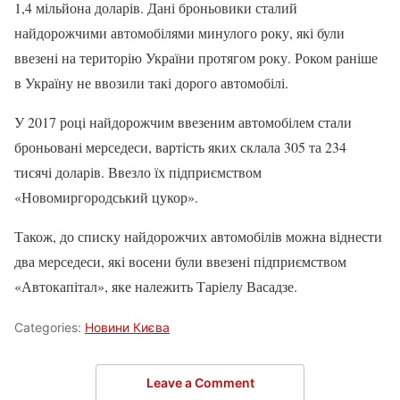
1,4 мільйона доларів. Дані броньовики сталий
найдорожчими автомобілями минулого року, які були
ввезені на територію України протягом року. Роком раніше
в Україну не ввозили такі дорого автомобілі.
У 2017 році найдорожчим ввезеним автомобілем стали
броньовані мерседеси, вартість яких склала 305 та 234
тисячі доларів. Ввезло їх підприємством
«Новомиргородський цукор».
Також, до списку найдорожчих автомобілів можна віднести
два мерседеси, які восени були ввезені підприємством
«Автокапітал», яке належить Таріелу Васадзе.
Categories:
Новини Києва
Leave a Comment