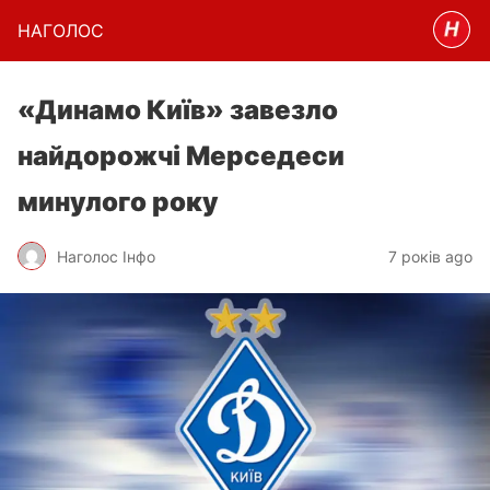
НАГОЛОC
«Динамо Київ» завезло
найдорожчі Мерседеси
минулого року
Наголос Інфо
7 років ago