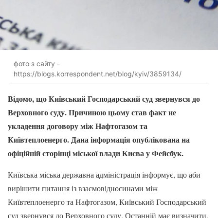
фото з сайту -
https://blogs.korrespondent.net/blog/kyiv/3859134/
Відомо, що Київський Господарський суд звернувся до
Верховного суду. Причиною цьому став факт не
укладення договору між Нафтогазом та
Київтеплоенерго. Дана інформація опублікована на
офіційній сторінці міської влади Києва у Фейсбук.
Київська міська державна адміністрація інформує, що аби
вирішити питання із взаємовідносинами між
Київтеплоенерго та Нафтогазом, Київський Господарський
суд звернувся до Верховного суду. Останній має визначити,