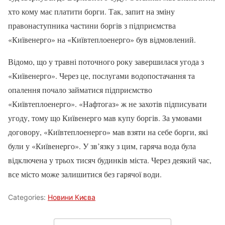
хто кому має платити борги. Так, запит на зміну
правонаступника частини боргів з підприємства
«Київенерго» на «Київтеплоенерго» був відмовлений.
Відомо, що у травні поточного року завершилася угода з
«Київенерго». Через це, послугами водопостачання та
опалення почало займатися підприємство
«Київтеплоенерго». «Нафтогаз» ж не захотів підписувати
угоду, тому що Київенерго мав купу боргів. За умовами
договору, «Київтеплоенерго» мав взяти на себе борги, які
були у «Київенерго». У зв’язку з цим, гаряча вода була
відключена у трьох тисяч будинків міста. Через деякий час,
все місто може залишитися без гарячої води.
Categories:
Новини Києва