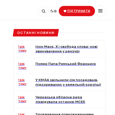
ПІДТРИМАТИ
ОСТАННІ НОВИНИ
1 рік
Ілон Маск, X і свобода слова: нові
тому
звинувачення у цензурі
1 рік
Помер Папа Римський Франциск
тому
1 рік
У КМДА звільнили сім посадовців,
тому
підозрюваних у земельній корупції
1 рік
Черкаська обласна рада
тому
ліквідувала останню МСЕК
1 рік
Зловживання повноваженнями