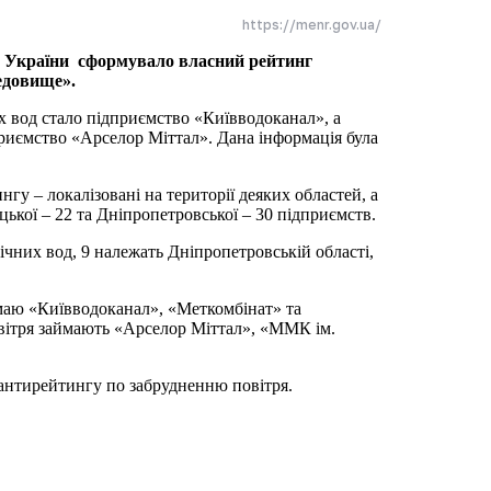
https://menr.gov.ua/
ів України сформувало власний рейтинг
едовище».
х вод стало підприємство «Київводоканал», а
риємство «Арселор Міттал». Дана інформація була
нгу – локалізовані на території деяких областей, а
ецької – 22 та Дніпропетровської – 30 підприємств.
ічних вод, 9 належать Дніпропетровській області,
маю «Київводоканал», «Меткомбінат» та
вітря займають «Арселор Міттал», «ММК ім.
 антирейтингу по забрудненню повітря.