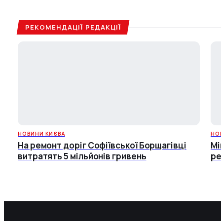
РЕКОМЕНДАЦІЇ РЕДАКЦІЇ
НОВИНИ КИЄВА
НО
На ремонт доріг Софіївської Борщагівці
Мі
витратять 5 мільйонів гривень
ре