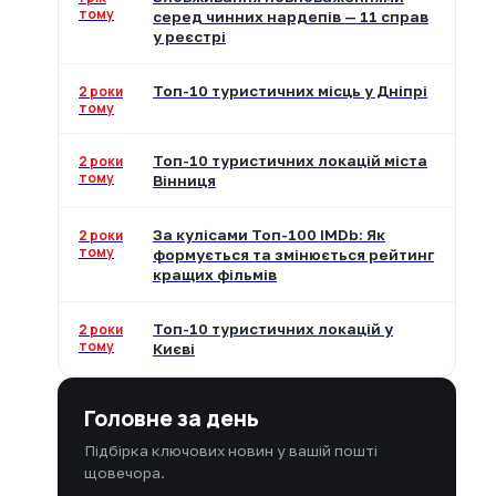
тому
серед чинних нардепів — 11 справ
у реєстрі
2 роки
Топ-10 туристичних місць у Дніпрі
тому
2 роки
Топ-10 туристичних локацій міста
тому
Вінниця
2 роки
За кулісами Топ-100 IMDb: Як
тому
формується та змінюється рейтинг
кращих фільмів
2 роки
Топ-10 туристичних локацій у
тому
Києві
Головне за день
Підбірка ключових новин у вашій пошті
щовечора.