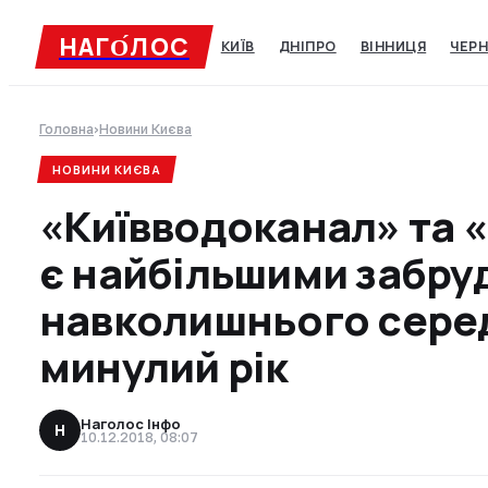
НАГО́ЛОC
КИЇВ
ДНІПРО
ВІННИЦЯ
ЧЕРН
Головна
›
Новини Києва
НОВИНИ КИЄВА
«Київводоканал» та 
є найбільшими забр
навколишнього сере
минулий рік
Наголос Інфо
Н
10.12.2018, 08:07