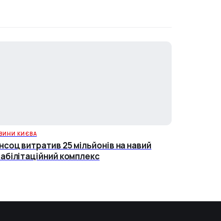
ВИНИ КИЄВА
нсоц витратив 25 мільйонів на навий
абілітаційний комплекс