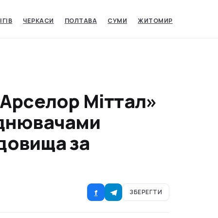
ІГІВ
ЧЕРКАСИ
ПОЛТАВА
СУМИ
ЖИТОМИР
«Арселор Міттал»
уднювачами
довища за
f
ЗБЕРЕГТИ