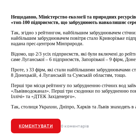
Нещодавно, Міністерство екології та природних ресурс
«топ-100 підприємств, що забруднюють навколишнє сер
Так, згідно з рейтингом, найбільшим забруднювачем стічни
найбільшим забруднювачем повітря стало Криворізьке підп
надана прес-центром Мінприроди.
Відомо, що 2/3 усіх підприємств, які були включені до рейти
саме Луганської – 6 підприємств, Запорізької – 9 фірм, Дон
Проте, з 33 фірм, які стали найбільшими забруднювачами ст
8 Донецькій, 4 Луганській та Сумській областям, тощо.
Перші три місця рейтингу по забрудненню стічних вод зай
«Львівводоканал». Перші три сходинки по забрудненню по
Іллічі» та «ДТЕК Західенерго».
Так, столиця Украхни, Дніпро, Харків та Львів знаходять в
КОМЕНТУВАТИ
0 коментарів