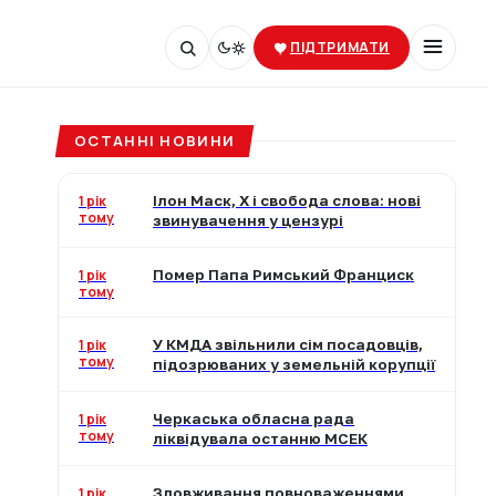
ПІДТРИМАТИ
ОСТАННІ НОВИНИ
1 рік
Ілон Маск, X і свобода слова: нові
тому
звинувачення у цензурі
1 рік
Помер Папа Римський Франциск
тому
1 рік
У КМДА звільнили сім посадовців,
тому
підозрюваних у земельній корупції
1 рік
Черкаська обласна рада
тому
ліквідувала останню МСЕК
1 рік
Зловживання повноваженнями