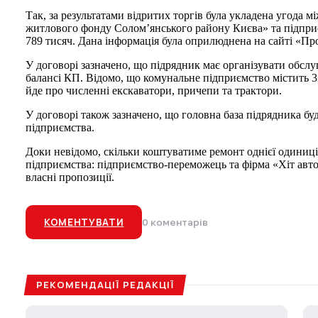
Так, за результатами відритих торгів була укладена угода 
житлового фонду Солом’янського району Києва» та підприє
789 тисяч. Дана інформація була оприлюднена на сайті «Пр
У договорі зазначено, що підрядник має організувати обслу
балансі КП. Відомо, що комунальне підприємство містить 3
йде про численні екскаватори, причепи та трактори.
У договорі також зазначено, що головна база підрядника буд
підприємства.
Доки невідомо, скільки коштуватиме ремонт однієї одиниці.
підприємства: підприємство-переможець та фірма «Хіт авто
власні пропозиції.
КОМЕНТУВАТИ
0 коментарів
РЕКОМЕНДАЦІЇ РЕДАКЦІЇ