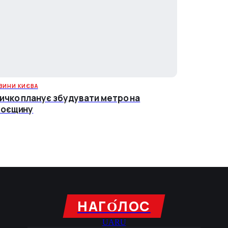
ВИНИ КИЄВА
ичко планує збудувати метро на
роєщину
НАГО́ЛОC
UA
RU