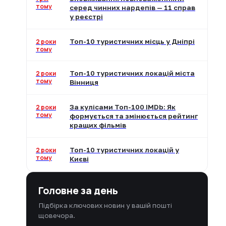
тому
серед чинних нардепів — 11 справ
у реєстрі
2 роки
Топ-10 туристичних місць у Дніпрі
тому
2 роки
Топ-10 туристичних локацій міста
тому
Вінниця
2 роки
За кулісами Топ-100 IMDb: Як
тому
формується та змінюється рейтинг
кращих фільмів
2 роки
Топ-10 туристичних локацій у
тому
Києві
Головне за день
Підбірка ключових новин у вашій пошті
щовечора.