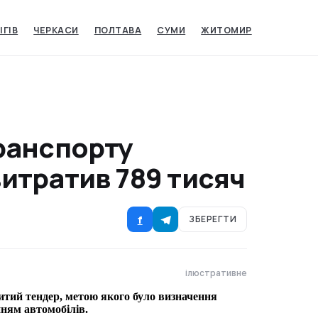
ІГІВ
ЧЕРКАСИ
ПОЛТАВА
СУМИ
ЖИТОМИР
ранспорту
итратив 789 тисяч
f
ЗБЕРЕГТИ
ілюстративне
ритий тендер, метою якого було визначення
ням автомобілів.