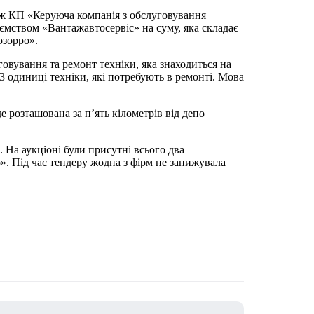
між КП «Керуюча компанія з обслуговування
мством «Вантажавтосервіс» на суму, яка складає
озорро».
говування та ремонт техніки, яка знаходиться на
3 одиниці техніки, які потребують в ремонті. Мова
е розташована за п’ять кілометрів від депо
 На аукціоні були присутні всього два
». Під час тендеру жодна з фірм не занижувала