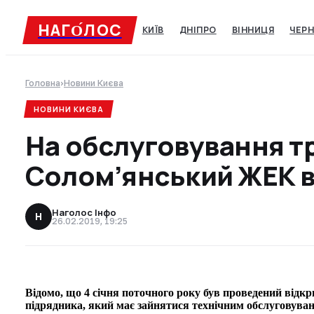
НАГО́ЛОC
КИЇВ
ДНІПРО
ВІННИЦЯ
ЧЕРН
Головна
›
Новини Києва
НОВИНИ КИЄВА
На обслуговування т
Солом’янський ЖЕК в
Наголос Інфо
Н
26.02.2019, 19:25
Відомо, що 4 січня поточного року був проведений відк
підрядника, який має зайнятися технічним обслуговуван