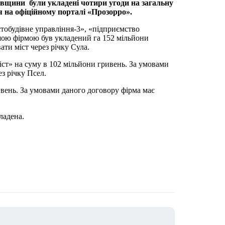
авщини були укладені чотири угоди на загальну
я на офіційному порталі «Прозорро».
тобудівне управління-3», «підприємство
шою фірмою був укладений га 152 мільйони
ати міст через річку Сула.
ст» на суму в 102 мільйони гривень. За умовами
з річку Псел.
вень. За умовами даного договору фірма має
ладена.