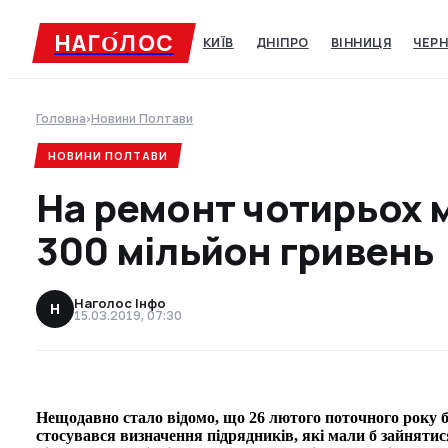
НАГО́ЛОC
КИЇВ
ДНІПРО
ВІННИЦЯ
ЧЕРН
Головна
›
Новини Полтави
НОВИНИ ПОЛТАВИ
На ремонт чотирьох 
300 мільйон гривень
Наголос Інфо
Н
15.03.2019, 07:30
Нещодавно стало відомо, що 26 лютого поточного року б
стосувався визначення підрядників, які мали б зайнятис