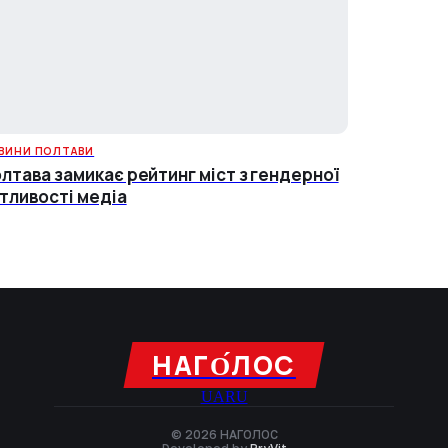
ВИНИ ПОЛТАВИ
лтава замикає рейтинг міст з гендерної
тливості медіа
НАГО́ЛОC
UA
RU
© 2026 НАГОЛОC