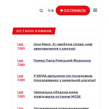
ПІДТРИМАТИ
ОСТАННІ НОВИНИ
1 рік
Ілон Маск, X і свобода слова: нові
тому
звинувачення у цензурі
1 рік
Помер Папа Римський Франциск
тому
1 рік
У КМДА звільнили сім посадовців,
тому
підозрюваних у земельній корупції
1 рік
Черкаська обласна рада
тому
ліквідувала останню МСЕК
1 рік
Зловживання повноваженнями