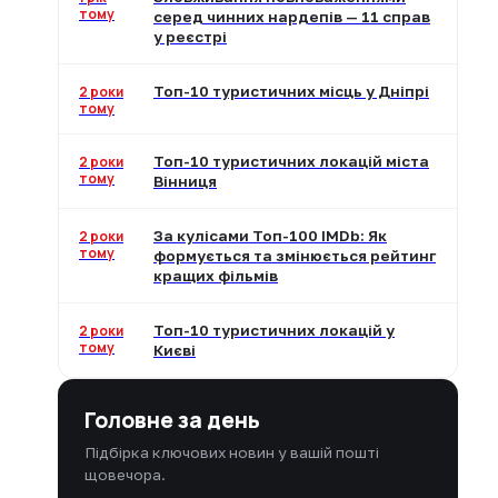
тому
серед чинних нардепів — 11 справ
у реєстрі
2 роки
Топ-10 туристичних місць у Дніпрі
тому
2 роки
Топ-10 туристичних локацій міста
тому
Вінниця
2 роки
За кулісами Топ-100 IMDb: Як
тому
формується та змінюється рейтинг
кращих фільмів
2 роки
Топ-10 туристичних локацій у
тому
Києві
Головне за день
Підбірка ключових новин у вашій пошті
щовечора.