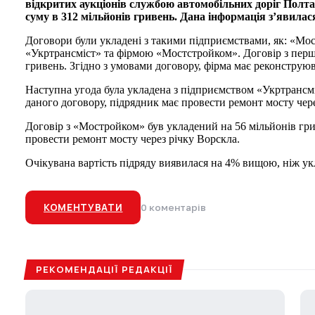
відкритих аукціонів службою автомобільних доріг Полт
суму в 312 мільйонів гривень. Дана інформація з’явилас
Договори були укладені з такими підприємствами, як: «Мос
«Укртрансміст» та фірмою «Мостстройком». Договір з пер
гривень. Згідно з умовами договору, фірма має реконструюв
Наступна угода була укладена з підприємством «Укртрансмі
даного договору, підрядник має провести ремонт мосту чере
Договір з «Мостройком» був укладений на 56 мільйонів гри
провести ремонт мосту через річку Ворскла.
Очікувана вартість підряду виявилася на 4% вищою, ніж ук
КОМЕНТУВАТИ
0 коментарів
РЕКОМЕНДАЦІЇ РЕДАКЦІЇ