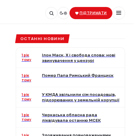
ПІДТРИМАТИ
ОСТАННІ НОВИНИ
1 рік
Ілон Маск, X і свобода слова: нові
тому
звинувачення у цензурі
1 рік
Помер Папа Римський Франциск
тому
1 рік
У КМДА звільнили сім посадовців,
тому
підозрюваних у земельній корупції
1 рік
Черкаська обласна рада
тому
ліквідувала останню МСЕК
1 рік
Зловживання повноваженнями