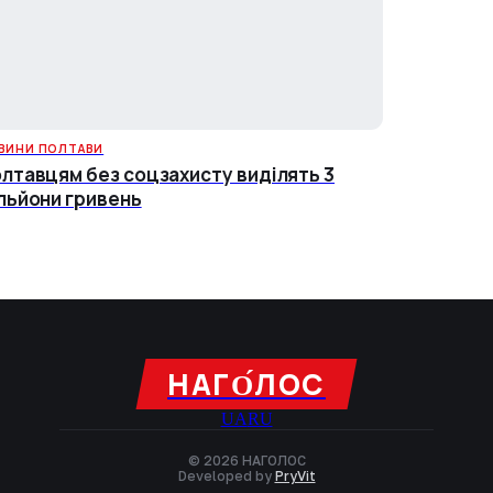
ВИНИ ПОЛТАВИ
лтавцям без соцзахисту виділять 3
льйони гривень
НАГО́ЛОC
UA
RU
© 2026 НАГОЛОC
Developed by
PryVit