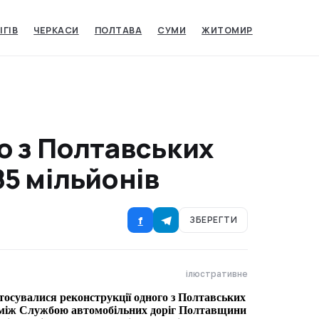
ІГІВ
ЧЕРКАСИ
ПОЛТАВА
СУМИ
ЖИТОМИР
о з Полтавських
5 мільйонів
f
ЗБЕРЕГТИ
ілюстративне
 стосувалися реконструкції одного з Полтавських
ір між Службою автомобільних доріг Полтавщини