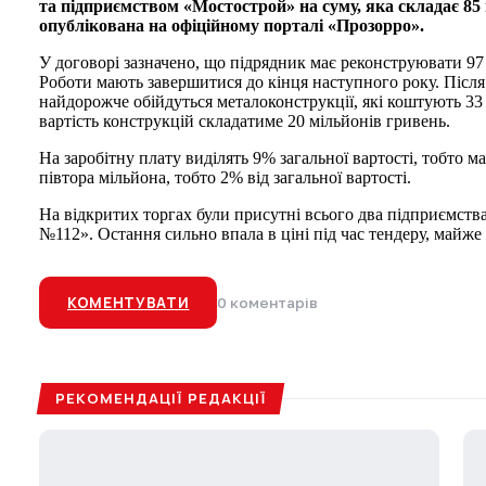
та підприємством «Мостострой» на суму, яка складає 85
опублікована на офіційному порталі «Прозорро».
У договорі зазначено, що підрядник має реконструювати 97
Роботи мають завершитися до кінця наступного року. Після 
найдорожче обійдуться металоконструкції, які коштують 33 
вартість конструкцій складатиме 20 мільйонів гривень.
На заробітну плату виділять 9% загальної вартості, тобто м
півтора мільйона, тобто 2% від загальної вартості.
На відкритих торгах були присутні всього два підприємства
№112». Остання сильно впала в ціні під час тендеру, майже 
КОМЕНТУВАТИ
0 коментарів
РЕКОМЕНДАЦІЇ РЕДАКЦІЇ