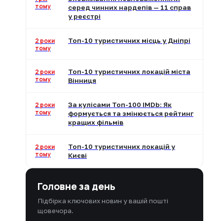
тому
серед чинних нардепів — 11 справ
у реєстрі
2 роки
Топ-10 туристичних місць у Дніпрі
тому
2 роки
Топ-10 туристичних локацій міста
тому
Вінниця
2 роки
За кулісами Топ-100 IMDb: Як
тому
формується та змінюється рейтинг
кращих фільмів
2 роки
Топ-10 туристичних локацій у
тому
Києві
Головне за день
Підбірка ключових новин у вашій пошті
щовечора.