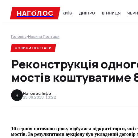
НАГО́ЛОC
КИЇВ
ДНІПРО
ВІННИЦЯ
ЧЕРН
Головна
›
Новини Полтави
НОВИНИ ПОЛТАВИ
Реконструкція одног
мостів коштуватиме 8
Наголос Інфо
Н
25.08.2018, 13:22
10 серпня поточного року відбулися відкриті торги, які
мостів. За результатами аукціону був укладений догов