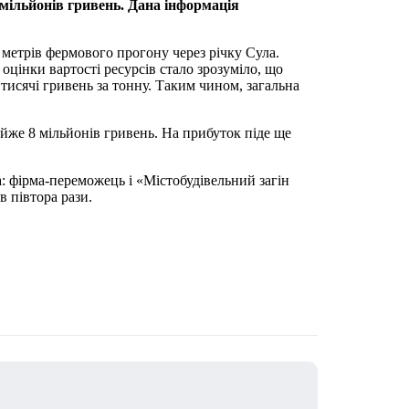
 мільйонів гривень. Дана інформація
 метрів фермового прогону через річку Сула.
оцінки вартості ресурсів стало зрозуміло, що
тисячі гривень за тонну. Таким чином, загальна
айже 8 мільйонів гривень. На прибуток піде ще
: фірма-переможець і «Містобудівельний загін
в півтора рази.