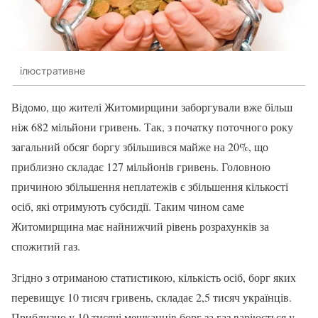
ілюстративне
Відомо, що жителі Житомирщини заборгували вже більш
ніж 682 мільйони гривень. Так, з початку поточного року
загальний обсяг боргу збільшився майже на 20%, що
приблизно складає 127 мільйонів гривень. Головною
причиною збільшення неплатежів є збільшення кількості
осіб, які отримують субсидії. Таким чином саме
Житомирщина має найнижчий рівень розрахунків за
спожитий газ.
Згідно з отриманою статистикою, кількість осіб, борг яких
перевищує 10 тисяч гривень, складає 2,5 тисяч українців.
Приблизно у 10 тисячі мешканців борг за газ варіюється у