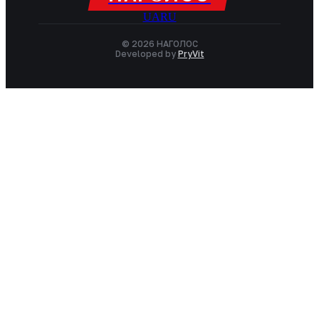
UA
RU
© 2026 НАГОЛОC
Developed by
PryVit