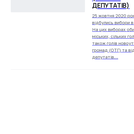
ДЕПУТАТІВ)
25 жовтня 2020 ро
відбулись вибори в 
На цих виборах об
міських, сільких гол
також голів новоу
громад (ОТГ) та ві
депутатів…