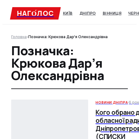
НАГО́ЛОC
КИЇВ
ДНІПРО
ВІННИЦЯ
ЧЕРН
Головна
›
Позначка: Крюкова Дар’я Олександрівна
Позначка:
Крюкова Дар’я
Олександрівна
6 ро
НОВИНИ ДНІПРА
Кого обрано 
обласної рад
Дніпропетро
(СПИСКИ