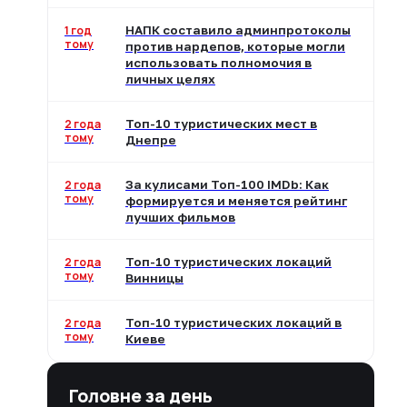
1 год
НАПК составило админпротоколы
тому
против нардепов, которые могли
использовать полномочия в
личных целях
2 года
Топ-10 туристических мест в
тому
Днепре
2 года
За кулисами Топ-100 IMDb: Как
тому
формируется и меняется рейтинг
лучших фильмов
2 года
Топ-10 туристических локаций
тому
Винницы
2 года
Топ-10 туристических локаций в
тому
Киеве
Головне за день