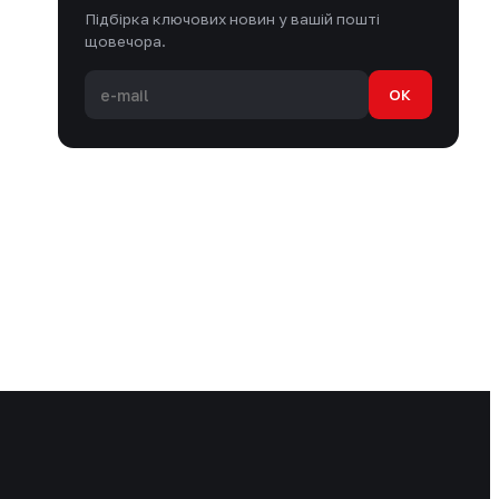
Підбірка ключових новин у вашій пошті
щовечора.
OK