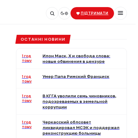
ПІДТРИМАТИ
ОСТАННІ НОВИНИ
1 год
Илон Маск, X и свобода слова:
тому
новые обвинения в цензуре
1 год
Умер Папа Римский Франциск
тому
1 год
В КГГА уволили семь чиновников,
тому
подозреваемых в земельной
коррупции
1 год
Черкасский облсовет
тому
ликвидировал МСЭК и поддержал
реконструкцию больницы