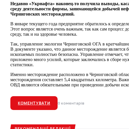
Недавно «Укрнафта» наконец-то получила выводы, ка
среду деятельности фирмы, занимающейся добычей нефт
Черниговских месторождений.
В январе текущего года предприятие обратилось к опреде
Этот вопрос является очень важным, так как сам процесс
среду, так и на здоровье человека.
Так, управление экологии Черниговской ОГА в кратчайши
В документе указано, что данное месторождение является 
ископаемых полностью безопасна. Управление отмечает, чт
приложено много усилий, которые заключались в сборе ну
статистики.
Именно месторождение расположено в Черниговской облас
месторождения составляет 5,4 квадратных километра. Важн
ОВД являются обязательными при проведении добычи иск
КОМЕНТУВАТИ
0 коментарів
РЕКОМЕНДАЦІЇ РЕДАКЦІЇ