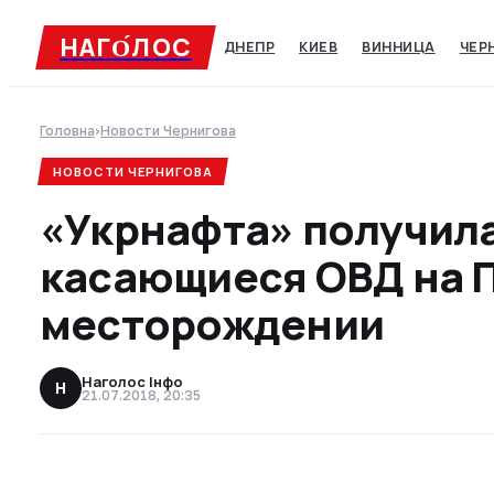
НАГО́ЛОC
ДНЕПР
КИЕВ
ВИННИЦА
ЧЕР
Головна
›
Новости Чернигова
НОВОСТИ ЧЕРНИГОВА
«Укрнафта» получил
касающиеся ОВД на 
месторождении
Наголос Інфо
Н
21.07.2018, 20:35