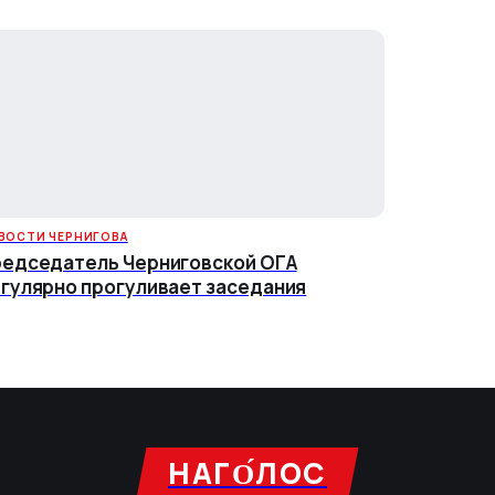
ВОСТИ ЧЕРНИГОВА
едседатель Черниговской ОГА
гулярно прогуливает заседания
НАГО́ЛОC