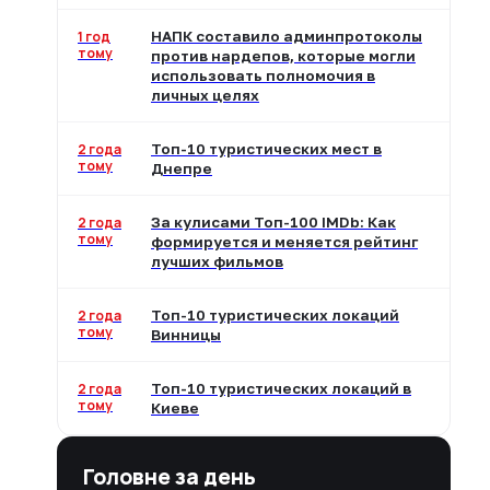
1 год
НАПК составило админпротоколы
тому
против нардепов, которые могли
использовать полномочия в
личных целях
2 года
Топ-10 туристических мест в
тому
Днепре
2 года
За кулисами Топ-100 IMDb: Как
тому
формируется и меняется рейтинг
лучших фильмов
2 года
Топ-10 туристических локаций
тому
Винницы
2 года
Топ-10 туристических локаций в
тому
Киеве
Головне за день