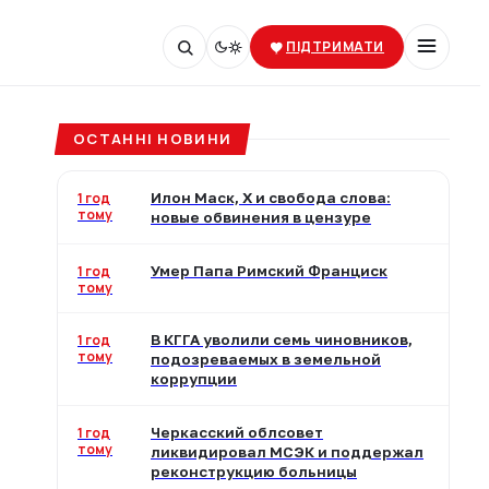
ПІДТРИМАТИ
ОСТАННІ НОВИНИ
1 год
Илон Маск, X и свобода слова:
тому
новые обвинения в цензуре
1 год
Умер Папа Римский Франциск
тому
1 год
В КГГА уволили семь чиновников,
тому
подозреваемых в земельной
коррупции
1 год
Черкасский облсовет
тому
ликвидировал МСЭК и поддержал
реконструкцию больницы