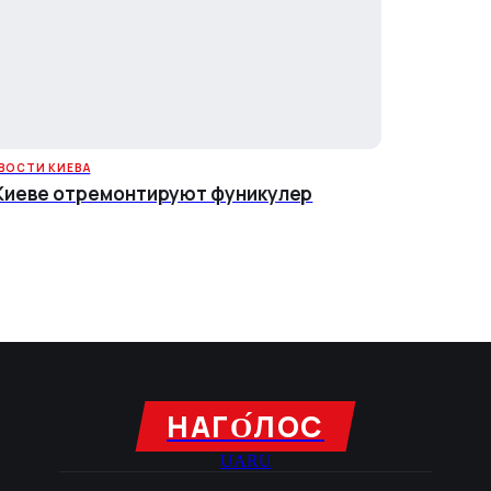
ВОСТИ КИЕВА
Киеве отремонтируют фуникулер
НАГО́ЛОC
UA
RU