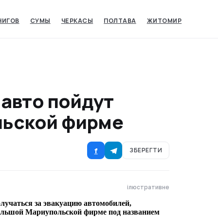
НИГОВ
СУМЫ‎
ЧЕРКАСЫ‎
ПОЛТАВА
ЖИТОМИР
 авто пойдут
льской фирме
f
ЗБЕРЕГТИ
ілюстративне
олучаться за эвакуацию автомобилей,
большой Мариупольской фирме под названием