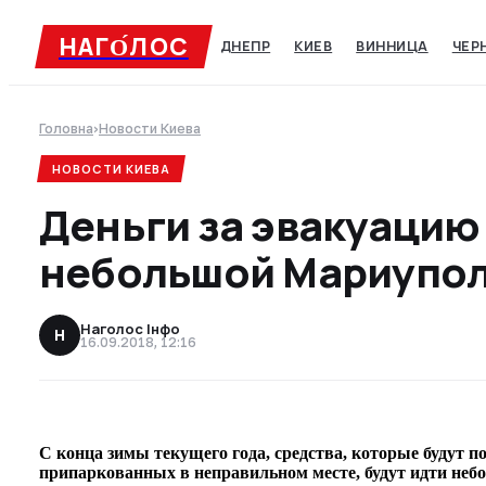
НАГО́ЛОC
ДНЕПР
КИЕВ
ВИННИЦА
ЧЕР
Головна
›
Новости Киева
НОВОСТИ КИЕВА
Деньги за эвакуацию
небольшой Мариупо
Наголос Інфо
Н
16.09.2018, 12:16
С конца зимы текущего года, средства, которые будут п
припаркованных в неправильном месте, будут идти не