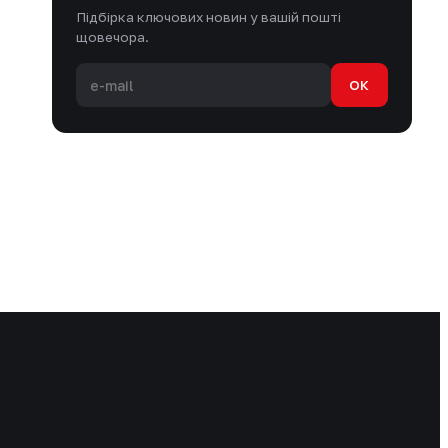
Підбірка ключових новин у вашій пошті
щовечора.
OK