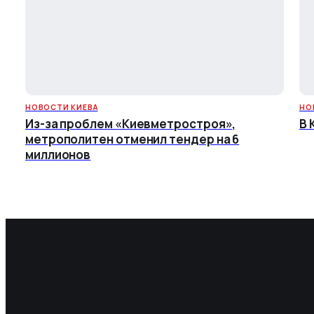
НОВОСТИ КИЕВА
НО
Из-за проблем «Киевметростроя»,
В 
метрополитен отменил тендер на 6
миллионов