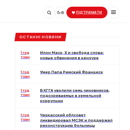
ПІДТРИМАТИ
ОСТАННІ НОВИНИ
1 год
Илон Маск, X и свобода слова:
тому
новые обвинения в цензуре
1 год
Умер Папа Римский Франциск
тому
1 год
В КГГА уволили семь чиновников,
тому
подозреваемых в земельной
коррупции
1 год
Черкасский облсовет
тому
ликвидировал МСЭК и поддержал
реконструкцию больницы