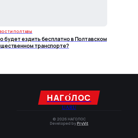
ВОСТИ ПОЛТАВЫ
о будет ездить бесплатно в Полтавском
щественном транспорте?
НАГО́ЛОC
UA
RU
© 2026 НАГОЛОC
Developed by
PryVit