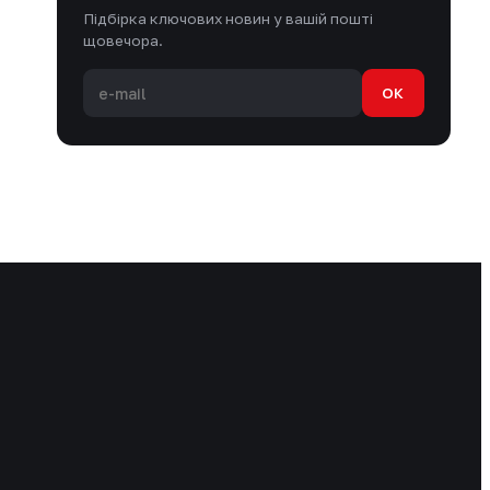
Підбірка ключових новин у вашій пошті
щовечора.
OK