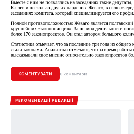
Вместе с ним не появлялись на заседаниях такие депутаты
Клюев и несколько других нардепов. Жеваго, в свою очере
заседаниях комитета, который специализируется его профи
Полной противоположностью Жеваго является полтавский 
крупнейших «законописцив». За период деятельности после
более 170 законопроектов. Он стал автором большого колич
Статистика отмечает, что за последние три года из общего
стали законами. Аналитики отмечают, что за время работы
высказывали свое мнение относительно законопроектов бол
КОМЕНТУВАТИ
0 коментарів
РЕКОМЕНДАЦІЇ РЕДАКЦІЇ