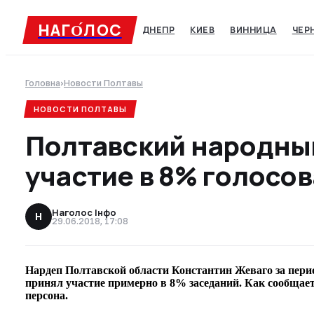
НАГО́ЛОC
ДНЕПР
КИЕВ
ВИННИЦА
ЧЕР
Головна
›
Новости Полтавы
НОВОСТИ ПОЛТАВЫ
Полтавский народны
участие в 8% голосов
Наголос Інфо
Н
29.06.2018, 17:08
Нардеп Полтавской области Константин Жеваго за пери
принял участие примерно в 8% заседаний. Как сообщае
персона.