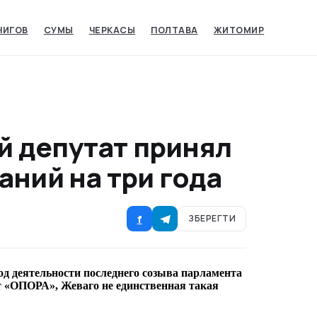
НИГОВ
СУМЫ‎
ЧЕРКАСЫ‎
ПОЛТАВА
ЖИТОМИР
й депутат принял
аний на три года
f
ЗБЕРЕГТИ
од деятельности последнего созыва парламента
т «ОПОРА», Жеваго не единственная такая