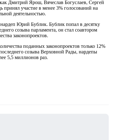
, как Дмитрий Ярош, Вячеслав Богуслаев, Сергей
дь принял участие в менее 3% голосований на
льной деятельностью.
нардеп Юрий Бублик. Бублик попал в десятку
днего созыва парламента, он стал соавтором
ества законопроектов.
 количества поданных законопроектов только 12%
 последнего созыва Верховной Рады, нардепы
ее 5,5 миллионов раз.