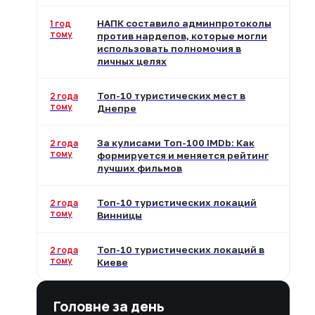
1 год
НАПК составило админпротоколы
тому
против нардепов, которые могли
использовать полномочия в
личных целях
2 года
Топ-10 туристических мест в
тому
Днепре
2 года
За кулисами Топ-100 IMDb: Как
тому
формируется и меняется рейтинг
лучших фильмов
2 года
Топ-10 туристических локаций
тому
Винницы
2 года
Топ-10 туристических локаций в
тому
Киеве
Головне за день