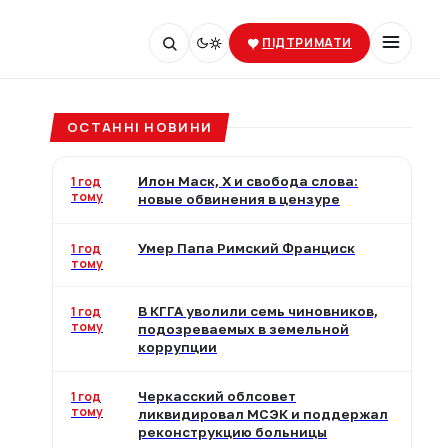
ПІДТРИМАТИ
ОСТАННІ НОВИНИ
1 год
Илон Маск, X и свобода слова:
тому
новые обвинения в цензуре
1 год
Умер Папа Римский Франциск
тому
1 год
В КГГА уволили семь чиновников,
тому
подозреваемых в земельной
коррупции
1 год
Черкасский облсовет
тому
ликвидировал МСЭК и поддержал
реконструкцию больницы