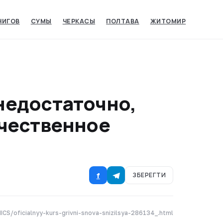
НИГОВ
СУМЫ‎
ЧЕРКАСЫ‎
ПОЛТАВА
ЖИТОМИР
недостаточно,
ачественное
f
ЗБЕРЕГТИ
CS/oficialnyy-kurs-grivni-snova-snizilsya-286134_.html