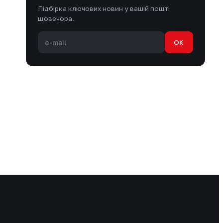
Підбірка ключових новин у вашій пошті
щовечора.
OK