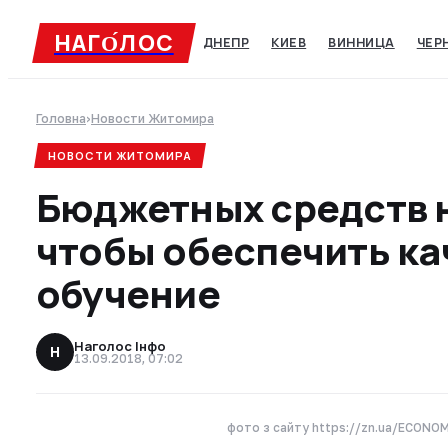
НАГО́ЛОC
ДНЕПР
КИЕВ
ВИННИЦА
ЧЕР
Головна
›
Новости Житомира
НОВОСТИ ЖИТОМИРА
Бюджетных средств 
чтобы обеспечить к
обучение
Наголос Інфо
Н
13.09.2018, 07:02
фото з сайту https://zn.ua/ECONOMI