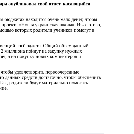
мира опубликовал свой ответ, касающийся
ом бюджетах находится очень мало денег, чтобы
 проекта «Новая украинская школа». Из-за этого,
омощью которых родители учеников помогут в
убвенций госбюджета. Общий объем данный
и 2 миллиона пойдут на закупку нужных
сяч, а на покупку новых компьютеров и
о, чтобы удовлетворить первоочередные
то данных средств достаточно, чтобы обеспечить
Так, родители будут материально помогать
ние.