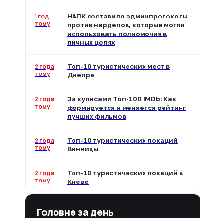
1 год
НАПК составило админпротоколы
тому
против нардепов, которые могли
использовать полномочия в
личных целях
2 года
Топ-10 туристических мест в
тому
Днепре
2 года
За кулисами Топ-100 IMDb: Как
тому
формируется и меняется рейтинг
лучших фильмов
2 года
Топ-10 туристических локаций
тому
Винницы
2 года
Топ-10 туристических локаций в
тому
Киеве
Головне за день