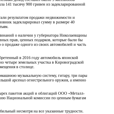
ила 141 тысячу 900 гривен из задекларированной
али результатом продажи недвижимости и
новник задекларировал сумму в размере 40
тьям.
оминаний о наличии у губернатора Николаевщины
вных прав, ценных подарков, которые были бы
о продаже одного из своих автомобилей и часть
бретенный в 2016 году автомобиль японской
 четыре земельных участка в Кировоградской
омещения в столице.
омашнюю музыкальную систему, гитару, три пары
ольшой арсенал огнестрельного оружия, а именно
тырех пакетов акций и облигаций ООО «Металл-
ению Национальной комиссии по ценным бумагам
ильный несмотря на все указанные трудности.