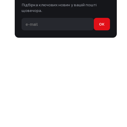
Підбірка ключових новин у вашій пошті
щовечора.
OK