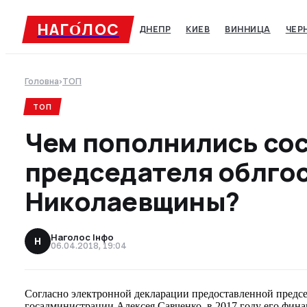
НАГО́ЛОC
ДНЕПР
КИЕВ
ВИННИЦА
ЧЕР
Головна
›
ТОП
ТОП
Чем пополнились со
председателя облго
Николаевщины?
Наголос Інфо
Н
06.04.2018, 19:04
Согласно электронной декларации предоставленной предс
госадминистрации Алексея Савченко, в 2017 году его фин