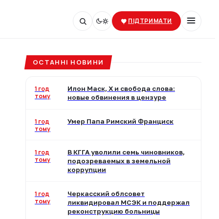
ПІДТРИМАТИ
ОСТАННІ НОВИНИ
1 год
Илон Маск, X и свобода слова:
тому
новые обвинения в цензуре
1 год
Умер Папа Римский Франциск
тому
1 год
В КГГА уволили семь чиновников,
тому
подозреваемых в земельной
коррупции
1 год
Черкасский облсовет
тому
ликвидировал МСЭК и поддержал
реконструкцию больницы