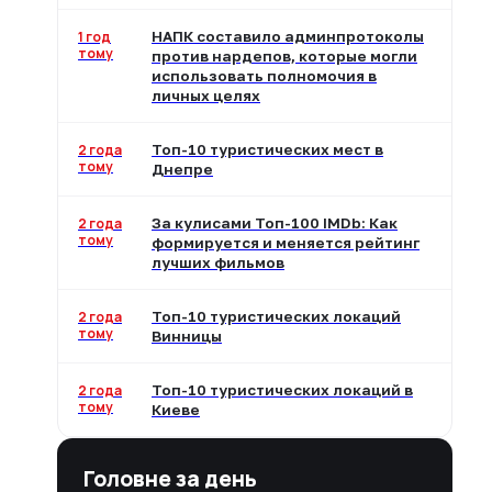
1 год
НАПК составило админпротоколы
тому
против нардепов, которые могли
использовать полномочия в
личных целях
2 года
Топ-10 туристических мест в
тому
Днепре
2 года
За кулисами Топ-100 IMDb: Как
тому
формируется и меняется рейтинг
лучших фильмов
2 года
Топ-10 туристических локаций
тому
Винницы
2 года
Топ-10 туристических локаций в
тому
Киеве
Головне за день