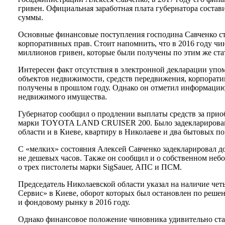
гривен. Официальная заработная плата губернатора состав
суммы.
Основные финансовые поступления господина Савченко ст
корпоративных прав. Стоит напомнить, что в 2016 году чи
миллионов гривен, которые были получены по этим же ста
Интересен факт отсутствия в электронной декларации уп
объектов недвижимости, средств передвижения, корпорати
получены в прошлом году. Однако он отметил информацию 
недвижимого имущества.
Губернатор сообщил о продлении выплаты средств за прио
марки TOYOTA LAND CRUISER 200. Было задекларировано
области и в Киеве, квартиру в Николаеве и два бытовых п
С «мелких» состояния Алексей Савченко задекларировал д
не дешевых часов. Также он сообщил и о собственном неб
о трех пистолеты марки SigSauer, АПС и ПСМ.
Председатель Николаевской области указал на наличие че
Сервис» в Киеве, оборот которых был остановлен по реш
и фондовому рынку в 2016 году.
Однако финансовое положение чиновника удивительно стаб