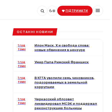
ПІДТРИМАТИ
ОСТАННІ НОВИНИ
1 год
Илон Маск, X и свобода слова:
тому
новые обвинения в цензуре
1 год
Умер Папа Римский Франциск
тому
1 год
В КГГА уволили семь чиновников,
тому
подозреваемых в земельной
коррупции
1 год
Черкасский облсовет
тому
ликвидировал МСЭК и поддержал
реконструкцию больницы