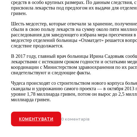
средств в особо крупных размерах. По данным следствия, 
присвоила лекарства под предлогом их выдачи для отделе
гривен.
Шесть медсестер, которые отвечали за хранение, получение
сбыли в свою пользу лекарств на сумму около пяти миллио
расследования для заведующего избрана мера пресечения в
медсестер отделений больницы «Охматдет» решается вопро
следствие продолжается.
В 2017 году, главный врач больницы Ирина Садовьяк сооб
лекарствами с истекшим сроком годности и остатками мед
координации с Министерством здравоохранения по их рас
свидетельствуют и следующие факты.
Чудеса происходят со строительством нового корпуса бол
скандалы и удорожанию самого проекта — в октября 2013 
уровне 1,78 миллиарда гривен, потом он вырос до 2,5 милли
миллиарда гривен.
КОМЕНТУВАТИ
0 коментарів