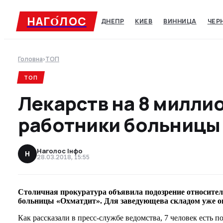
НАГО́ЛОC
ДНЕПР
КИЕВ
ВИННИЦА
ЧЕР
Головна
›
ТОП
ТОП
Лекарств на 8 милли
работники больницы
Наголос Інфо
Н
28.03.2018, 15:55
Столичная прокуратура объявила подозрение относител
больницы «Охматдит». Для заведующева складом уже о
Как рассказали в пресс-службе ведомства, 7 человек есть