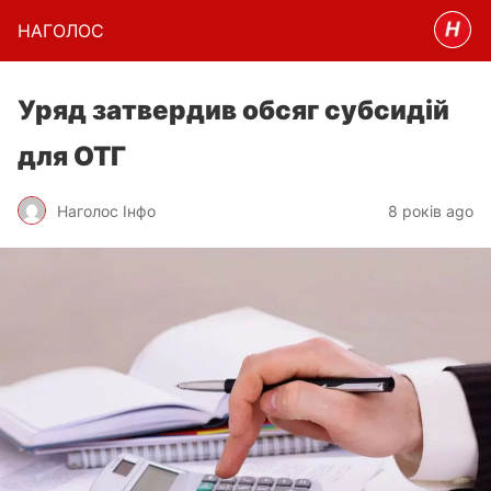
НАГОЛОC
Уряд затвердив обсяг субсидій
для ОТГ
Наголос Інфо
8 років ago