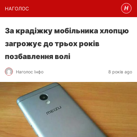
НАГОЛОC
За крадіжку мобільника хлопцю
загрожує до трьох років
позбавлення волі
Наголос Інфо
8 років ago