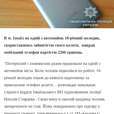
В м. Ізмаїл на одній з автомийок 18-річний молодик,
скориставшись зайнятістю свого колеги, викрав
мобільний телефон вартістю 2200 гривень.
“Потерпілий і зловмисник разом працювали на одній з
автомийок міста. Коли чоловік відволікся по роботі, 18-
річний молодик пішов до кімнати відпочинку та
привласнив телефон колеги, – розповідає начальник
слідчого відділу Ізмаїльського ВП підполковник поліції
Наталія Старцева.- Свою вину в скоєній крадіжці чоловік
заперечувати не став. Йому повідомлено про підозру у
вчиненні злочину, передбаченого ч.1 ст.185 (крадіжка)