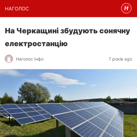
НАГОЛОC
На Черкащині збудують сонячну
електростанцію
Наголос Інфо
7 років ago