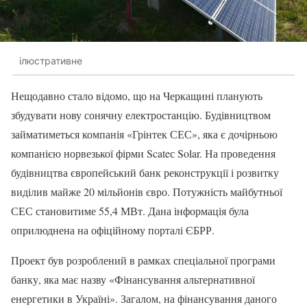
ілюстративне
Нещодавно стало відомо, що на Черкащині планують
збудувати нову сонячну електростанцію. Будівництвом
займатиметься компанія «Грінтек СЕС», яка є дочірньою
компанією норвезької фірми Scateс Solar. На проведення
будівництва європейський банк реконструкції і розвитку
виділив майже 20 мільйонів євро. Потужність майбутньої
СЕС становитиме 55,4 МВт. Дана інформація була
оприлюднена на офіційному порталі ЄБРР.
Проект був розроблений в рамках спеціальної програми
банку, яка має назву «Фінансування альтернативної
енергетики в Україні». Загалом, на фінансування даного