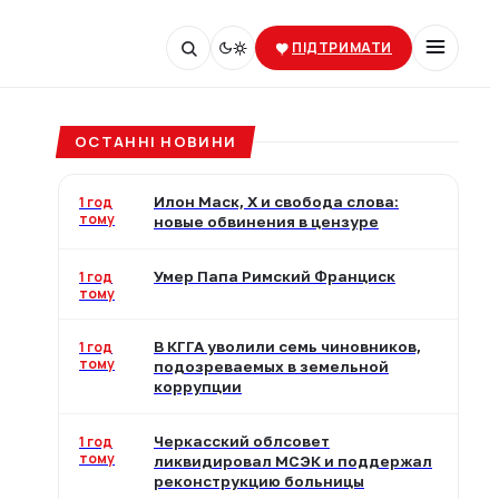
ПІДТРИМАТИ
ОСТАННІ НОВИНИ
1 год
Илон Маск, X и свобода слова:
тому
новые обвинения в цензуре
1 год
Умер Папа Римский Франциск
тому
1 год
В КГГА уволили семь чиновников,
тому
подозреваемых в земельной
коррупции
1 год
Черкасский облсовет
тому
ликвидировал МСЭК и поддержал
реконструкцию больницы