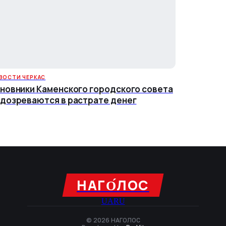
ВОСТИ ЧЕРКАС
новники Каменского городского совета
дозреваются в растрате денег
НАГО́ЛОC
UA
RU
© 2026 НАГОЛОC