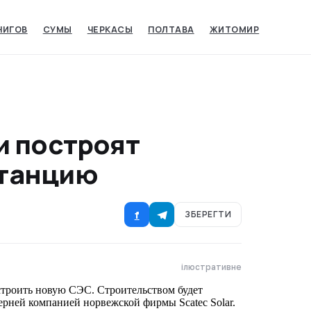
НИГОВ
СУМЫ‎
ЧЕРКАСЫ‎
ПОЛТАВА
ЖИТОМИР
и построят
станцию
f
ЗБЕРЕГТИ
ілюстративне
строить новую СЭС. Строительством будет
ерней компанией норвежской фирмы Scateс Solar.