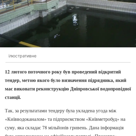
ілюстративне
12 лютого поточного року був проведений відкритий
тендер, метою якого було визначення підрядника, який
має виконати реконструкцію Дніпровської водопровідної
станції.
Так, за результатами тендеру була укладена угода між
«Київводоканалом» та підприємством «Київметробуд» на
суму, яка складає 78 мільйонів гривень. Дана інформація
була оприлюднена на офіційному порталі «Прозорро».