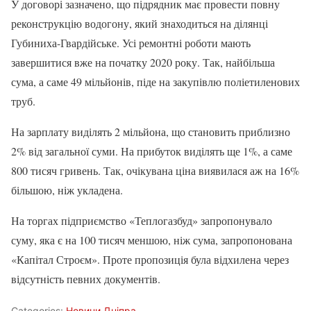
У договорі зазначено, що підрядник має провести повну
реконструкцію водогону, який знаходиться на ділянці
Губиниха-Гвардійське. Усі ремонтні роботи мають
завершитися вже на початку 2020 року. Так, найбільша
сума, а саме 49 мільйонів, піде на закупівлю поліетиленових
труб.
На зарплату виділять 2 мільйона, що становить приблизно
2% від загальної суми. На прибуток виділять ще 1%, а саме
800 тисяч гривень. Так, очікувана ціна виявилася аж на 16%
більшою, ніж укладена.
На торгах підприємство «Теплогазбуд» запропонувало
суму, яка є на 100 тисяч меншою, ніж сума, запропонована
«Капітал Строєм». Проте пропозиція була відхилена через
відсутність певних документів.
Categories:
Новини Дніпра