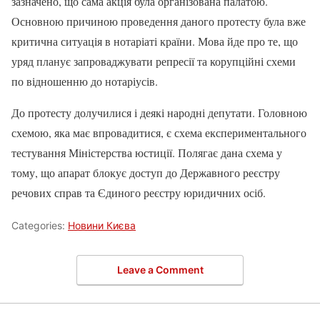
зазначено, що сама акція була організована палатою.
Основною причиною проведення даного протесту була вже
критична ситуація в нотаріаті країни. Мова йде про те, що
уряд планує запроваджувати репресії та корупційні схеми
по відношенню до нотаріусів.
До протесту долучилися і деякі народні депутати. Головною
схемою, яка має впровадитися, є схема експериментального
тестування Міністерства юстиції. Полягає дана схема у
тому, що апарат блокує доступ до Державного реєстру
речових справ та Єдиного реєстру юридичних осіб.
Categories:
Новини Києва
Leave a Comment