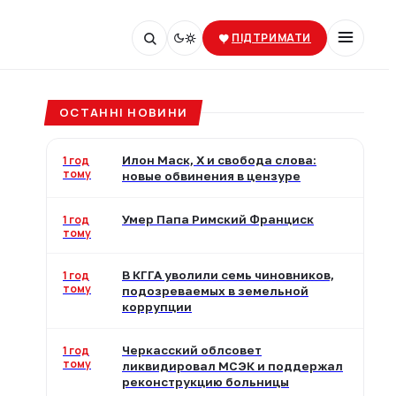
ПІДТРИМАТИ
ОСТАННІ НОВИНИ
1 год
Илон Маск, X и свобода слова:
тому
новые обвинения в цензуре
1 год
Умер Папа Римский Франциск
тому
1 год
В КГГА уволили семь чиновников,
тому
подозреваемых в земельной
коррупции
1 год
Черкасский облсовет
тому
ликвидировал МСЭК и поддержал
реконструкцию больницы