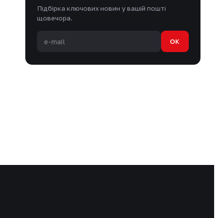
Підбірка ключових новин у вашій пошті
щовечора.
OK