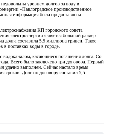
 недовольны уровнем долгов за воду в
роэнергии «Павлоградское производственное
Данная информация была предоставлена
электроснабжения КП городского совета
ения электроэнергии является большой размер
а долга составила 5,5 миллиона гривен. Такое
 в поставках воды в городе.
 с водоканалом, касающиеся погашения долга. Со
года. Всего было заключено три договора. Первый
был удачно выполнен. Сейчас настало время
я сроков. Долг по договору составил 5,5