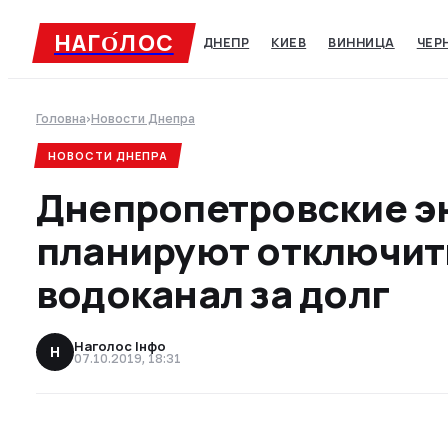
НАГО́ЛОC
ДНЕПР
КИЕВ
ВИННИЦА
ЧЕР
Головна
›
Новости Днепра
НОВОСТИ ДНЕПРА
Днепропетровские э
планируют отключит
водоканал за долг
Наголос Інфо
Н
07.10.2019, 18:31