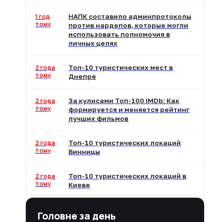
1 год
НАПК составило админпротоколы
тому
против нардепов, которые могли
использовать полномочия в
личных целях
2 года
Топ-10 туристических мест в
тому
Днепре
2 года
За кулисами Топ-100 IMDb: Как
тому
формируется и меняется рейтинг
лучших фильмов
2 года
Топ-10 туристических локаций
тому
Винницы
2 года
Топ-10 туристических локаций в
тому
Киеве
Головне за день