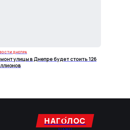
ВОСТИ ДНЕПРА
монт улицы в Днепре будет стоить 126
ллионов
НАГО́ЛОC
UA
RU