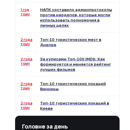
1 год
НАПК составило админпротоколы
тому
против нардепов, которые могли
использовать полномочия в
личных целях
2 года
Топ-10 туристических мест в
тому
Днепре
2 года
За кулисами Топ-100 IMDb: Как
тому
формируется и меняется рейтинг
лучших фильмов
2 года
Топ-10 туристических локаций
тому
Винницы
2 года
Топ-10 туристических локаций в
тому
Киеве
Головне за день