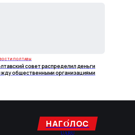
ВОСТИ ПОЛТАВЫ
лтавский совет распределил деньги
жду общественными организациями
НАГО́ЛОC
UA
RU