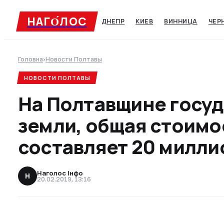
НАГО́ЛОC
ДНЕПР
КИЕВ
ВИННИЦА
ЧЕР
Головна
›
Новости Полтавы
НОВОСТИ ПОЛТАВЫ
На Полтавщине госуд
земли, общая стоимо
составляет 20 милли
Наголос Інфо
Н
20.02.2019, 13:16