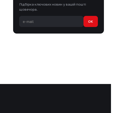
Підбірка ключових новин у вашій пошті
щовечора.
OK