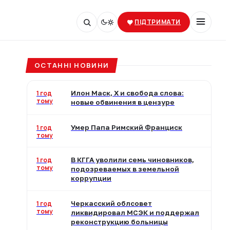
ПІДТРИМАТИ
ОСТАННІ НОВИНИ
1 год
Илон Маск, X и свобода слова:
тому
новые обвинения в цензуре
1 год
Умер Папа Римский Франциск
тому
1 год
В КГГА уволили семь чиновников,
тому
подозреваемых в земельной
коррупции
1 год
Черкасский облсовет
тому
ликвидировал МСЭК и поддержал
реконструкцию больницы