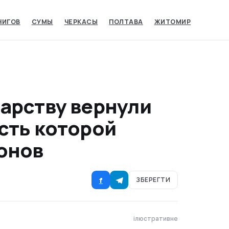
НИГОВ
СУМЫ‎
ЧЕРКАСЫ‎
ПОЛТАВА
ЖИТОМИР
арству вернули
сть которой
онов
f
ЗБЕРЕГТИ
ілюстративне