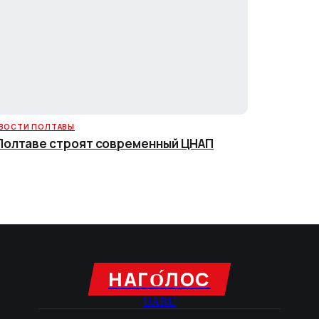
ВОСТИ ПОЛТАВЫ
Полтаве строят современный ЦНАП
НАГО́ЛОC
UA
RU