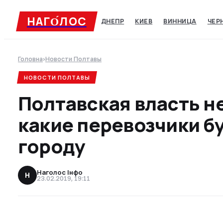
НАГО́ЛОC
ДНЕПР
КИЕВ
ВИННИЦА
ЧЕР
Головна
›
Новости Полтавы
НОВОСТИ ПОЛТАВЫ
Полтавская власть н
какие перевозчики бу
городу
Наголос Інфо
Н
23.02.2019, 19:11