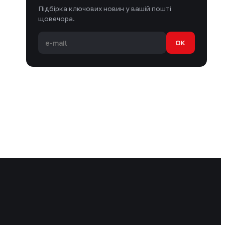
Підбірка ключових новин у вашій пошті
щовечора.
OK