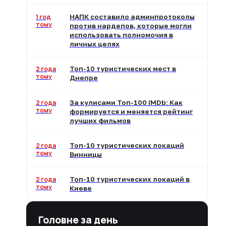
1 год
НАПК составило админпротоколы
тому
против нардепов, которые могли
использовать полномочия в
личных целях
2 года
Топ-10 туристических мест в
тому
Днепре
2 года
За кулисами Топ-100 IMDb: Как
тому
формируется и меняется рейтинг
лучших фильмов
2 года
Топ-10 туристических локаций
тому
Винницы
2 года
Топ-10 туристических локаций в
тому
Киеве
Головне за день