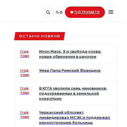
ПІДТРИМАТИ
ОСТАННІ НОВИНИ
1 год
Илон Маск, X и свобода слова:
тому
новые обвинения в цензуре
1 год
Умер Папа Римский Франциск
тому
1 год
В КГГА уволили семь чиновников,
тому
подозреваемых в земельной
коррупции
1 год
Черкасский облсовет
тому
ликвидировал МСЭК и поддержал
реконструкцию больницы