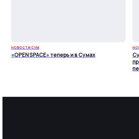
НОВОСТИ СУМ
НО
«OPEN SPACE» теперь и в Сумах
Су
пр
пе