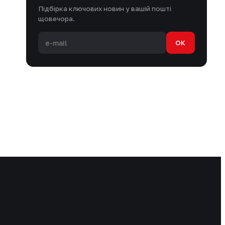
Підбірка ключових новин у вашій пошті
щовечора.
OK