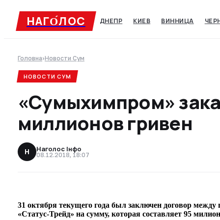
НАГО́ЛОC
ДНЕПР
КИЕВ
ВИННИЦА
ЧЕР
Головна
›
Новости Сум
НОВОСТИ СУМ
«Сумыхимпром» заказ
миллионов гривен
Наголос Інфо
Н
08.12.2018, 18:07
31 октября текущего года был заключен договор межд
«Статус-Трейд» на сумму, которая составляет 95 милио