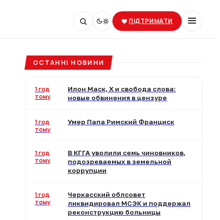
ПІДТРИМАТИ
ОСТАННІ НОВИНИ
1 год
Илон Маск, X и свобода слова:
тому
новые обвинения в цензуре
1 год
Умер Папа Римский Франциск
тому
1 год
В КГГА уволили семь чиновников,
тому
подозреваемых в земельной
коррупции
1 год
Черкасский облсовет
тому
ликвидировал МСЭК и поддержал
реконструкцию больницы