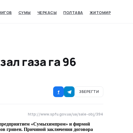
НИГОВ
СУМЫ‎
ЧЕРКАСЫ‎
ПОЛТАВА
ЖИТОМИР
ал газа га 96
f
ЗБЕРЕГТИ
http://www.spfu.gov.ua/ua/sale-obj/394
у предприятием «Сумыхимпром» и фирмой
нов гривен. Причиной заключения договора