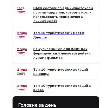
1 год
НАПК составило админпротоколы
тому
против нардепов, которые могли
использовать полномочия в
личных целях
2 года
Топ-10 туристических мест в
тому
Днепре
2 года
За кулисами Топ-100 IMDb: Как
тому
формируется и меняется рейтинг
лучших фильмов
2 года
Топ-10 туристических локаций
тому
Винницы
2 года
Топ-10 туристических локаций в
тому
Киеве
Головне за день