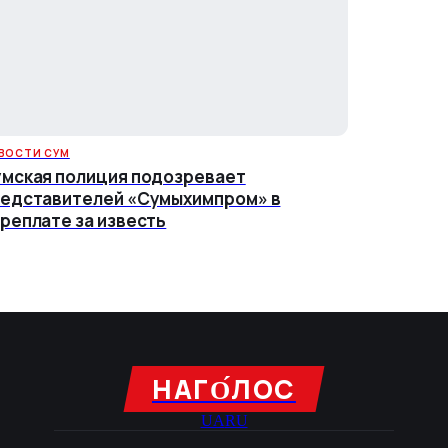
ВОСТИ СУМ
мская полиция подозревает
едставителей «Сумыхимпром» в
реплате за известь
НАГО́ЛОC
UA
RU