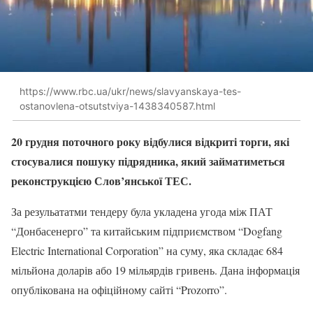
https://www.rbc.ua/ukr/news/slavyanskaya-tes-
ostanovlena-otsutstviya-1438340587.html
20 грудня поточного року відбулися відкриті торги, які
стосувалися пошуку підрядника, який займатиметься
реконструкцією Слов’янської ТЕС.
За резульататми тендеру була укладена угода між ПАТ
“Донбасенерго” та китайським підприємством “Dogfang
Electric International Corporation” на суму, яка складає 684
мільйона доларів або 19 мільярдів гривень. Дана інформація
опублікована на офіційному сайті “Prozorro”.