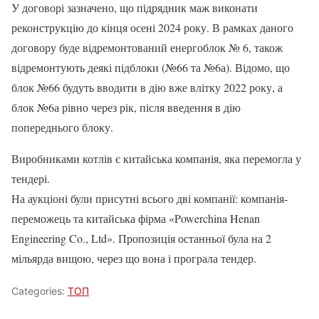
У договорі зазначено, що підрядник маж виконати
реконструкцію до кінця осені 2024 року. В рамках даного
договору буде відремонтований енергоблок № 6, також
відремонтують деякі підблоки (№66 та №6а). Відомо, що
блок №66 будуть вводити в дію вже влітку 2022 року, а
блок №6а рівно через рік, після введення в дію
попереднього блоку.
Виробниками котлів є китайська компанія, яка перемогла у
тендері.
На аукціоні були присутні всього дві компанії: компанія-
переможець та китайська фірма «Powerchina Henan
Engineering Co., Ltd». Пропозиція останньої була на 2
мільярда вищою, через що вона і програла тендер.
Categories:
ТОП