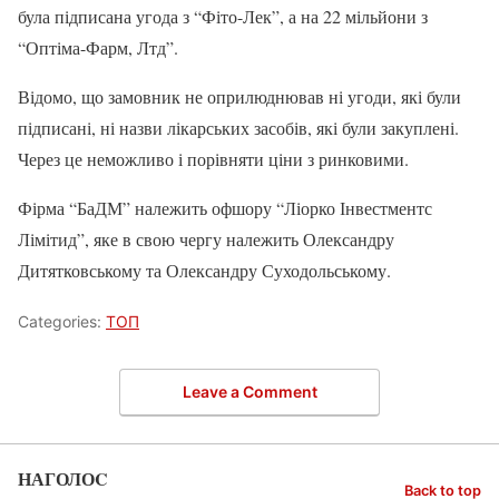
була підписана угода з “Фіто-Лек”, а на 22 мільйони з
“Оптіма-Фарм, Лтд”.
Відомо, що замовник не оприлюднював ні угоди, які були
підписані, ні назви лікарських засобів, які були закуплені.
Через це неможливо і порівняти ціни з ринковими.
Фірма “БаДМ” належить офшору “Ліорко Інвестментс
Лімітид”, яке в свою чергу належить Олександру
Дитятковському та Олександру Суходольському.
Categories:
ТОП
Leave a Comment
НАГОЛОC
Back to top