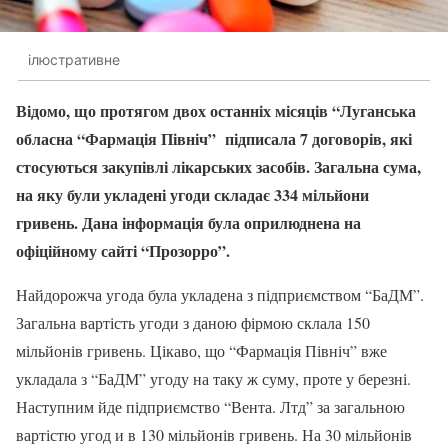
ілюстративне
Відомо, що протягом двох останніх місяців “Луганська
обласна “Фармація Північ” підписала 7 договорів, які
стосуються закупівлі лікарських засобів. Загальна сума,
на яку були укладені угоди складає 334 мільйони
гривень. Дана інформація була оприлюднена на
офіційному сайті “Прозорро”.
Найдорожча угода була укладена з підприємством “БаДМ”.
Загальна вартість угоди з даною фірмою склала 150
мільйонів гривень. Цікаво, що “Фармація Північ” вже
укладала з “БаДМ” угоду на таку ж суму, проте у березні.
Наступним йде підприємство “Вента. Лтд” за загальною
вартістю угод и в 130 мільйонів гривень. На 30 мільйонів